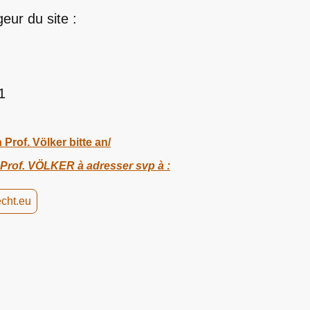
eur du site :
1
Prof. Völker bitte an/
rof. VÖLKER à adresser svp à :
echt.eu