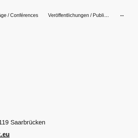
äge / Conférences
Veröffentlichungen / Publications
6119 Saarbrücken
t.eu