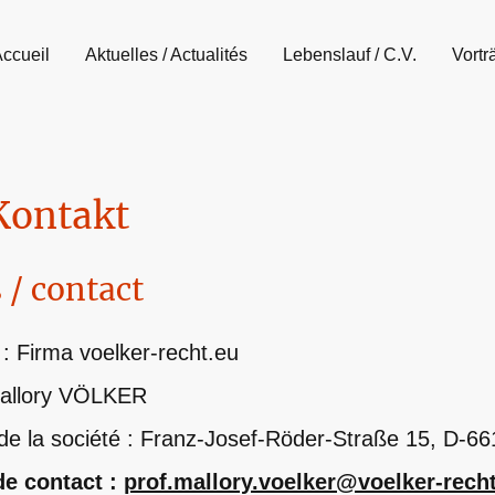
ccueil
Aktuelles / Actualités
Lebenslauf / C.V.
Vortr
Kontakt
 / contact
 : Firma voelker-recht.eu
 Mallory VÖLKER
de la société : Franz-Josef-Röder-Straße 15, D-6
de contact :
prof.mallory.voelker@voelker-rech